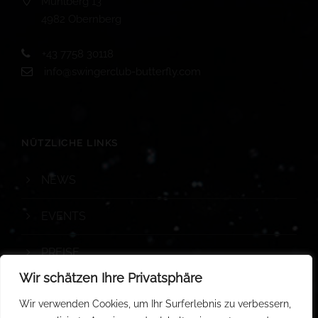
Mühlberg 13
4982 Obernberg
+43 7758 30118
info@swingerclub-butterfly.com
NÜTZLICHE LINKS
NEWS
EVENTS
PREISE
Wir schätzen Ihre Privatsphäre
Wir verwenden Cookies, um Ihr Surferlebnis zu verbessern,