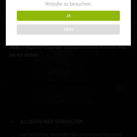
respektieren und zu akzeptieren!
Website zu besuchen.
Ein anderweitiges, regelwidriges Verhalten wird auch
JA
von Seiten der Clubleitung nicht toleriert und führt
unter Umständen zum Lokalverweis ohne
NEIN
Rückerstattung des Eintrittspreises.
Jede/r muss im Club das Vertrauen haben können: Hier
bin ich sicher!
ALLGEMEINES VERHALTEN
Auf höfliches, freundliches und rücksichtsvolles